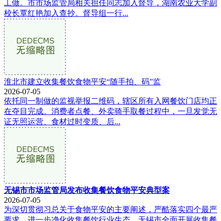
工做。市市场监管局相关担任同志加入督导，湖南农业大学副
校长覃红艳加入查抄。督导组一行...
淮北市建立收集餐饮食物平安“随手拍、码”监
2026-07-05
依托同一制做的监视举报二维码，辖区所有入网餐饮门店均正
在夺目完成。消费者点餐、外卖骑手取餐过程中，一旦发觉无
证无照运营、食材过时变质、后...
无锡市市场监管局发布收集餐饮食物平安典型案
2026-07-05
为深切贯彻习总关于食物平安的主要阐述，严酷落实四个最严
要求，进一步净化收集餐饮行业生态，无锡市全面开展收集餐