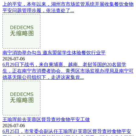
上的平安，本年以来，湖州市市场监管系统开展收集餐饮食物
平安问题管理步履，依法查处了...
南宁消协举办勾当 邀东盟留学生体验餐饮行业平
2026-07-06
6月29日下战书，来自柬埔寨、越南、老挝等国的20名留学
生，正在南宁市消费者协会、青秀区市场监视办理局及南宁可
德基无限公司组织下，走进这家集肯...
王瑜珲前去芙蓉区督导查抄食物平安工做
2026-07-06
6月25日，市常委会副从任王瑜珲赴芙蓉区督导查抄食物平安