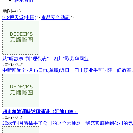
联系我们
新闻中心
918搏天堂(中国)
>
食品安全动态
>
从“听故事”到“现代表”：四川“取芳华同业
2026-07-21
中新网遂宁7月15日电(单鹏)近日，四川职业手艺学院一间教
超市粮油调味述职演讲（汇编10篇）
2026-07-21
20xx年4月我插手了公司的这个大师庭，我充实感遭到公司的