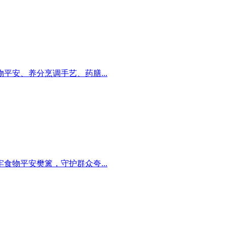
安、养分烹调手艺、药膳...
物平安樊篱，守护群众夸...