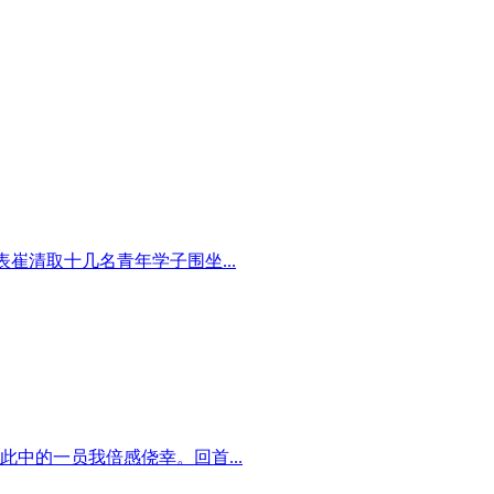
崔清取十几名青年学子围坐...
中的一员我倍感侥幸。回首...