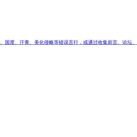
、国度、汗青、美化侵略等错误言行，或通过收集前言、论坛、试