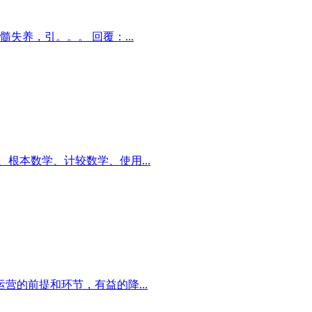
失养，引。。。 回覆：...
根本数学、计较数学、使用...
的前提和环节，有益的降...