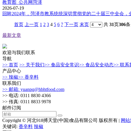
教育图_公共网菏泽
2026-07-19
回眸2024年，菏泽市教系统统深切贯彻党的二十届三中全会，
首页
上一页
1
2
3
4
5
6
7
下一页
末页
共
31
页
306
条
最新文章
欢迎与我们联系
导航
>> 首页
>> 关于我们
>> 食品安全常识
>> 食品安全动态
>> 联
产品中心
>> 辣椒
>> 香辛料
联系我们
>> 邮箱: yuanpq@hbhtfood.com
>> 电话: 0311 8830 4366
>> 传真: 0311 8833 9978
邮件订阅
Copyright © 河北918搏天堂(中国)食品有限公司 版权所有 |
网站
关键词:
香辛料
辣椒