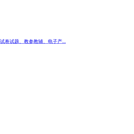
卷试题、教参教辅、电子产...