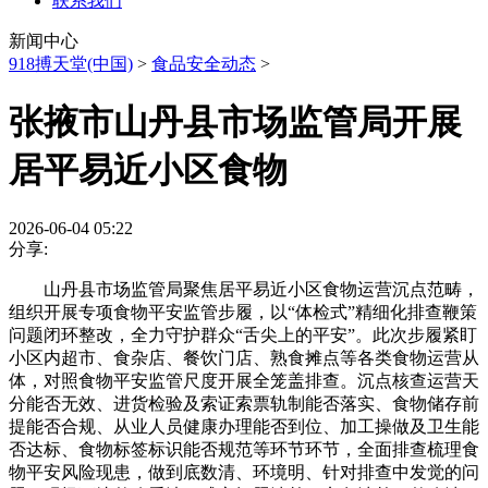
联系我们
新闻中心
918搏天堂(中国)
>
食品安全动态
>
张掖市山丹县市场监管局开展
居平易近小区食物
2026-06-04 05:22
分享:
山丹县市场监管局聚焦居平易近小区食物运营沉点范畴，
组织开展专项食物平安监管步履，以“体检式”精细化排查鞭策
问题闭环整改，全力守护群众“舌尖上的平安”。此次步履紧盯
小区内超市、食杂店、餐饮门店、熟食摊点等各类食物运营从
体，对照食物平安监管尺度开展全笼盖排查。沉点核查运营天
分能否无效、进货检验及索证索票轨制能否落实、食物储存前
提能否合规、从业人员健康办理能否到位、加工操做及卫生能
否达标、食物标签标识能否规范等环节环节，全面排查梳理食
物平安风险现患，做到底数清、环境明、针对排查中发觉的问