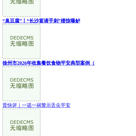
“臭豆腐”丨“长沙宴请手刺”楼惊曝鲈
徐州市2026年收集餐饮食物平安典型案例（
晋快评｜一谣一祸警示舌尖平安