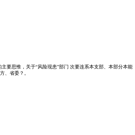
主要思惟，关于“风险现患”部门 次要连系本支部、本部分本能
地方、省委？。