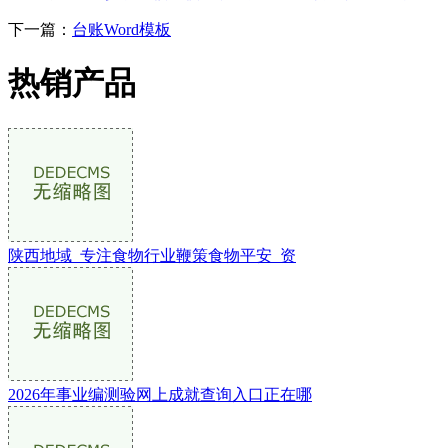
下一篇：
台账Word模板
热销产品
陕西地域_专注食物行业鞭策食物平安_资
2026年事业编测验网上成就查询入口正在哪