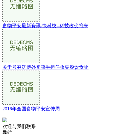
食物平安最新资讯-快科技--科技改变将来
关于号召泛博外卖骑手担任收集餐饮食物
2016年全国食物平安宣传周
欢迎与我们联系
导航