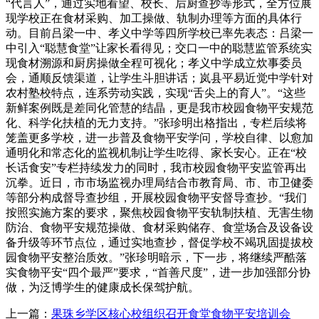
“代言人”，通过实地看望、校长、后厨查抄等形式，全方位展
现学校正在食材采购、加工操做、轨制办理等方面的具体行
动。目前吕梁一中、孝义中学等四所学校已率先表态：吕梁一
中引入“聪慧食堂”让家长看得见；交口一中的聪慧监管系统实
现食材溯源和厨房操做全程可视化；孝义中学成立炊事委员
会，通顺反馈渠道，让学生斗胆讲话；岚县平易近觉中学针对
农村塾校特点，连系劳动实践，实现“舌尖上的育人”。“这些
新鲜案例既是差同化管慧的结晶，更是我市校园食物平安规范
化、科学化扶植的无力支持。”张珍明出格指出，专栏后续将
笼盖更多学校，进一步普及食物平安学问，学校自律、以愈加
通明化和常态化的监视机制让学生吃得、家长安心。正在“校
长话食安”专栏持续发力的同时，我市校园食物平安监管再出
沉拳。近日，市市场监视办理局结合市教育局、市、市卫健委
等部分构成督导查抄组，开展校园食物平安督导查抄。“我们
按照实施方案的要求，聚焦校园食物平安轨制扶植、无害生物
防治、食物平安规范操做、食材采购储存、食堂场合及设备设
备升级等环节点位，通过实地查抄，督促学校不竭巩固提拔校
园食物平安整治质效。”张珍明暗示，下一步，将继续严酷落
实食物平安“四个最严”要求，“首善尺度”，进一步加强部分协
做，为泛博学生的健康成长保驾护航。
上一篇：
果珠乡学区核心校组织召开食堂食物平安培训会