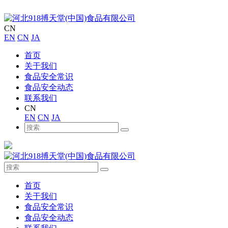
CN
EN
CN
JA
首页
关于我们
食品安全常识
食品安全动态
联系我们
CN
EN
CN
JA
首页
关于我们
食品安全常识
食品安全动态