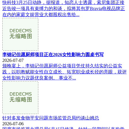
快科技3月25日动静，据报道，知恋人士透露，索尼集团正接
近告竣一项具有束缚力的和谈，拟将其包罗Bravia电视品牌正
在内的家庭文娱营业大都股权出售给...
李锦记但愿厨师项目正在2026女性影响力圆桌书写
2026-07-07
颁晚宴上，李锦记但愿厨师公益项目凭仗持久结实的公益实
践，以职教赋能女性自立成长、拓宽职业成长径的亮眼，获评
女性影响力议题优良案例。 事业不...
针对多发食物平安问题市场监管总局约谈山姆总
2026-07-06