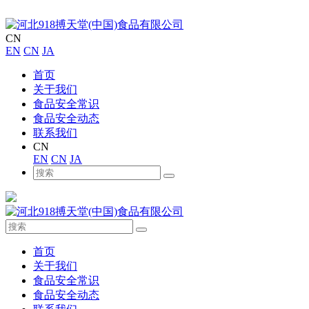
CN
EN
CN
JA
首页
关于我们
食品安全常识
食品安全动态
联系我们
CN
EN
CN
JA
首页
关于我们
食品安全常识
食品安全动态