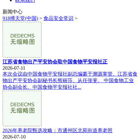
联系我们
新闻中心
918搏天堂(中国)
>
食品安全常识
>
江苏省食物出产平安协会取中国食物平安报社正
2026-07-11
本次会议由中国食物平安报社副总编纂于溯源掌管。江苏省食
物出产平安协会副秘书长熊丽莎、从任张斐。 中国食物工业
协会副会长、中国食物平安报社社...
2026年养老院甄选攻略：市通州区北苑街道养老照
2026-07-10