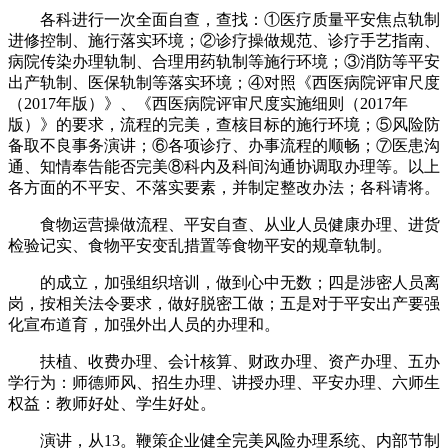
各科进行一次全面自查，查找：①医疗质量平安焦点轨制
进修控制、施行落实环境；②诊疗操做规范、诊疗手艺指南、
病院传染办理轨制、合理用药轨制等施行环境；③消防等平安
出产轨制、医保轨制等落实环境；④对照《西医病院评审尺度
（2017年版）》、《西医病院评审尺度实施细则（2017年
版）》的要求，流程的完美，查核目标的施行环境；⑤风险防
备取不良事务演讲；⑥各项诊疗、办事流程的顺畅；⑦医患沟
通、知情奉告能否完美⑧科内及科间沟通协调取办理等。以上
各方面的不平安、不落实要素，并制定整改办法；各科请将。
食物运营操做流程、平安自查、从业人员健康办理、进货
检验记实、食物平安变乱措置等食物平安的规章轨制。
的成立，加强组织培训，做到心中无数；四是涉密人员离
岗，按相关法令要求，做好脱密工做；五是对于平安出产要强
化宣布道育，加强外出人员的办理和。
扶植、收费办理、会计核算、财政办理、资产办理、五办
学行为：师德师风、招生办理、讲授办理、平安办理、六师生
权益：教师好处、学生好处。
演讲，从13。鞭策企业健全完美风险办理系统、内部节制