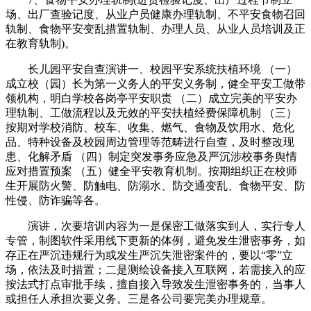
场、出厂查验记度、从业户员健康办理轨制、不平安食物召回
轨制、食物平安变乱措置轨制、办理人员、从业人员培训及正
在教育轨制)。
长儿园平安自查演讲一、校园平安系统扶植环境 （一）
成立校（园）长为第一义务人的平安义务制，健全平安工做带
领机构，明白学校各岗亭平安职责 （二）成立完美的平安办
理轨制、工做流程以及无效的平安扶植经费保障机制 （三）
按期对学校消防、校车、收集、燃气、食物及饮用水、危化
品、特种设备及校园周边管理等范畴进行自查，及时整改现
患、化解矛盾 （四）制定突发事务应急及严沉涉校事务舆情
应对措置预案 （五）健全平安教育机制。按期组织正在校师
生开展防火警、防触电、防溺水、防交通变乱、食物平安、防
性侵、防诈骗等各。
演讲，次要培训内容为一是保密工做落实到人，实行专人
专管，制图软件采用线下更新的体例，避免发生泄密事务，如
存正在严沉违规行为或发生严沉失泄密案件的，要以“零”立
场，依法及时措置；二是测绘设备接入互联网，若需接入的应
按法式打点审批手续，擅自接入导致发生泄密事务的，当事人
或担任人承担次要义务。三是各公司要完美办理规章。