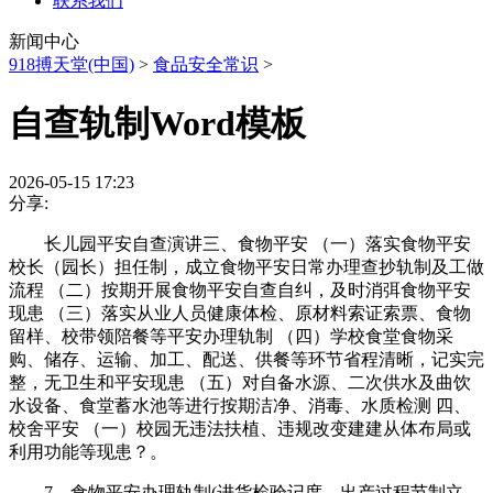
联系我们
新闻中心
918搏天堂(中国)
>
食品安全常识
>
自查轨制Word模板
2026-05-15 17:23
分享:
长儿园平安自查演讲三、食物平安 （一）落实食物平安
校长（园长）担任制，成立食物平安日常办理查抄轨制及工做
流程 （二）按期开展食物平安自查自纠，及时消弭食物平安
现患 （三）落实从业人员健康体检、原材料索证索票、食物
留样、校带领陪餐等平安办理轨制 （四）学校食堂食物采
购、储存、运输、加工、配送、供餐等环节省程清晰，记实完
整，无卫生和平安现患 （五）对自备水源、二次供水及曲饮
水设备、食堂蓄水池等进行按期洁净、消毒、水质检测 四、
校舍平安 （一）校园无违法扶植、违规改变建建从体布局或
利用功能等现患？。
7、食物平安办理轨制(进货检验记度、出产过程节制立