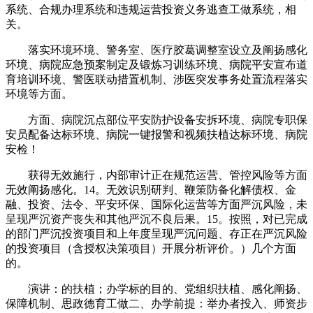
系统、合规办理系统和违规运营投资义务逃查工做系统，相
关。
落实环境环境、警务室、医疗胶葛调整室设立及阐扬感化
环境、病院应急预案制定及锻炼习训练环境、病院平安宣布道
育培训环境、警医联动措置机制、涉医突发事务处置流程落实
环境等方面。
方面、病院沉点部位平安防护设备安拆环境、病院专职保
安员配备达标环境、病院一键报警和视频扶植达标环境、病院
安检！
获得无效施行，内部审计正在规范运营、管控风险等方面
无效阐扬感化。14。无效识别研判、鞭策防备化解债权、金
融、投资、法令、平安环保、国际化运营等方面严沉风险，未
呈现严沉资产丧失和其他严沉不良后果。15。按照，对已完成
的部门严沉投资项目和上年度呈现严沉问题、存正在严沉风险
的投资项目（含授权决策项目）开展分析评价。）几个方面
的。
演讲：的扶植；办学标的目的、党组织扶植、感化阐扬、
保障机制、思政德育工做二、办学前提：举办者投入、师资步