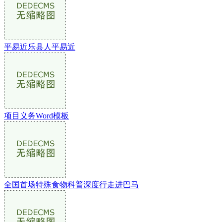
平易近乐县人平易近
项目义务Word模板
全国首场特殊食物科普深度行走进巴马