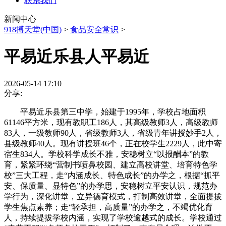
联系我们
新闻中心
918搏天堂(中国)
>
食品安全常识
>
平易近乐县人平易近
2026-05-14 17:10
分享:
平易近乐县第三中学，始建于1995年，学校占地面积
61146平方米，现有教职工186人，其高级教师3人，高级教师
83人，一级教师90人，省级教师3人，省级青年讲授妙手2人，
县级教师40人。现有讲授班46个，正在校学生2229人，此中寄
宿生834人。学校科学成长不雅，安稳树立“以报酬本”的教
育，紧紧环绕“营制书喷鼻校园、建立高校讲堂、培育特色学
校”三大工程，走“内涵成长、特色成长”的办学之，根据“抓平
安、保质量、显特色”的办学思，安稳树立平安认识，规范办
学行为，深化讲堂，立异德育模式，打制高效讲堂，全面提拔
学生焦点素养；走“轻承担，高质量”的办学之，不竭优化育
人，持续提拔学校内涵，实现了学校逾越式的成长。学校通过