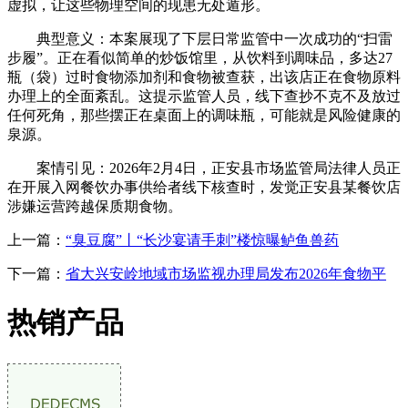
虚拟，让这些物理空间的现患无处遁形。
典型意义：本案展现了下层日常监管中一次成功的“扫雷
步履”。正在看似简单的炒饭馆里，从饮料到调味品，多达27
瓶（袋）过时食物添加剂和食物被查获，出该店正在食物原料
办理上的全面紊乱。这提示监管人员，线下查抄不克不及放过
任何死角，那些摆正在桌面上的调味瓶，可能就是风险健康的
泉源。
案情引见：2026年2月4日，正安县市场监管局法律人员正
在开展入网餐饮办事供给者线下核查时，发觉正安县某餐饮店
涉嫌运营跨越保质期食物。
上一篇：
“臭豆腐”丨“长沙宴请手刺”楼惊曝鲈鱼兽药
下一篇：
省大兴安岭地域市场监视办理局发布2026年食物平
热销产品