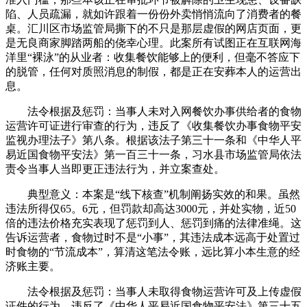
陷、人员疏漏，就如许跟着一份份外卖悄悄流向了消费者的餐
桌。汇川区市场监管局撕下的不只是那层虚假的网店页面，更
是无良商家脚踏两船的侥幸心理。此案所有试图正在互联网海
洋里“裸泳”的从业者：收集餐饮能够上的便利，但毫不答应下
的脱管，任何对质照消息的制假，都是正在安葬本人的运营出
息。
法令根据及惩罚：当事人未对入网餐饮办事供给者的食物
运营许可证进行审查的行为，违反了《收集餐饮办事食物平安
监视办理法子》第八条。根据该法子第三十一条和《中华人平
易近国食物平安法》第一百三十一条，习水县市场监管局依法
责令当事人当即更正违法行为，并立案查处。
典型意义：本案是“线下核查”机制阐扬实效的和果。虽然
违法所得仅65。6元，但罚款却高达3000元，并处实物，近50
倍的违法价格充实表现了惩罚到人、惩罚到痛的法律准绳。这
告诉运营者，食物过时不是“小事”，其违法成本远高于处置过
时食物的“节流成本”，算清这笔法令账，远比算小本生意的经
济账主要。
法令根据及惩罚：当事人未取得食物运营许可及上传虚假
证件的行为，违反了《中华人平易近国食物平安法》第三十五