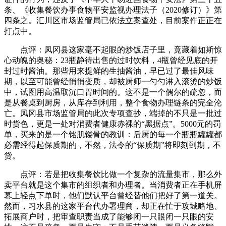
条、《收集餐饮办事食物平安监视办理法子（2020修订）》第
四条之。汇川区市场监管局已依法立案查处，目前案件正正在
打点中。
点评：凤冈县这家毫不起眼的炒饭店子里，竟藏着如斯惊
心动魄的奥秘：23瓶静待出售的过时饮料，4瓶曾经见底的开
封过时酱油。那些用来提鲜的生抽酱油，早已过了最佳风味
期，以至可能曾经悄悄变质，却被厨师一勺勺淋入滚烫的炒饭
中，试图用高温取沉口胃时间的。这不是一个偶尔的疏忽，而
是从餐桌到厨房，从库存到利用，整个食物办理链条的完全沦
亡。凤冈县市场监管局的此次专项查抄，端掉的不只是一批过
时货色，更是一处对消费者健康赤裸的“黑据点”。5000元的罚
单，买来的是一个铭肌镂骨的教训：后厨的每一个瓶瓶罐罐都
必需经得起保质期的，不然，法令的“保质期”将即刻到期，不
贷。
点评：若是把收集餐饮比做一个复杂的流量集市，那么外
卖平台就是这个集市的组织者和办理者。当消费者正在手机屏
幕上轻点下单时，他们默认平台曾经替他们把好了第一道关。
然而，习水县的这家平台代办署理商，却正在忙于攻城略地、
拓展商户时，把审查职责当成了能够闭一只眼闭一只眼的安