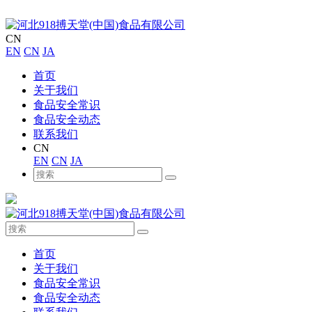
CN
EN
CN
JA
首页
关于我们
食品安全常识
食品安全动态
联系我们
CN
EN
CN
JA
首页
关于我们
食品安全常识
食品安全动态