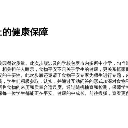
上的健康保障
餐饮质量。此次步履涉及的学校包罗市内多所中小学，勾当时间
。相关担任人暗示，食物平安不只关乎学生的健康，更关系抵家
安的主要性。此次步履还邀请了食物平安专家为师生进行专题，
场，学生们积极参取，认实，并通过互动问答的形式加深对食物
所售食物的来历和质量合适尺度。通过随机抽查和检测，保障学
保每一位学生都能正在平安、健康的中成长。前往搜狐，查看更