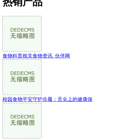
热销产品
食物科普相关食物资讯_伙伴网
校园食物平安守护步履：舌尖上的健康保