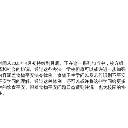
从2025年4月初持续到月底。正在这一系列勾当中，校方组
庭和社会的协调。通过这些办法，学校但愿可以或许进一步加强
内容涵盖食物平安法令律例、食物卫生学问以及若何识别不平安
平安学问的理解。通过这种体例，还可以或许将这些学问给更多
生的饮食平安。跟着食物平安问题日益遭到注沉，也为校园的协
多。