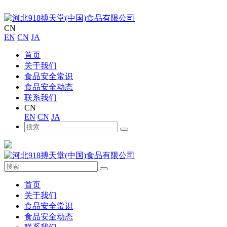
CN
EN
CN
JA
首页
关于我们
食品安全常识
食品安全动态
联系我们
CN
EN
CN
JA
首页
关于我们
食品安全常识
食品安全动态